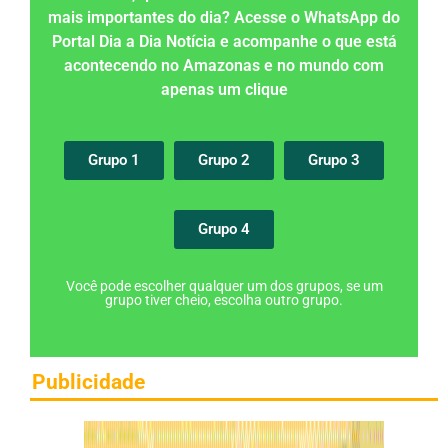
mais importantes do dia? Acesse o WhatsApp do
Portal Dia a Dia Notícia e acompanhe o que está
acontecendo no Amazonas e no mundo com
apenas um clique
Grupo 1
Grupo 2
Grupo 3
Grupo 4
Você pode escolher qualquer um dos grupos, se um
grupo tiver cheio, escolha outro grupo.
Publicidade