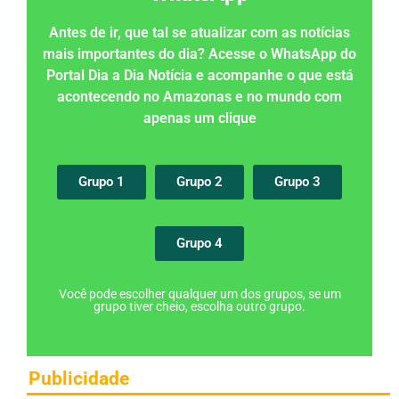
Antes de ir, que tal se atualizar com as notícias
mais importantes do dia? Acesse o WhatsApp do
Portal Dia a Dia Notícia e acompanhe o que está
acontecendo no Amazonas e no mundo com
apenas um clique
Grupo 1
Grupo 2
Grupo 3
Grupo 4
Você pode escolher qualquer um dos grupos, se um
grupo tiver cheio, escolha outro grupo.
Publicidade