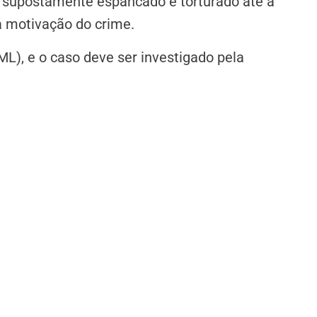
o supostamente espancado e torturado até a
 motivação do crime.
ML), e o caso deve ser investigado pela