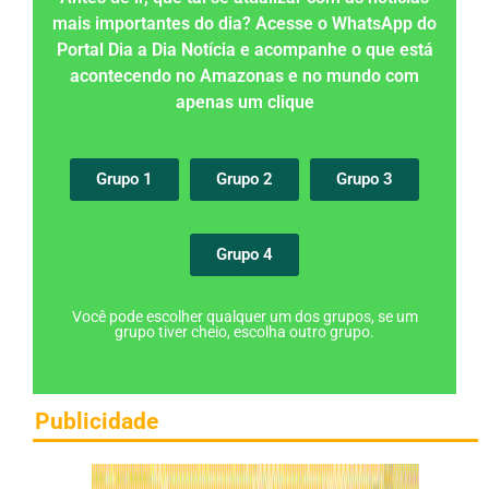
mais importantes do dia? Acesse o WhatsApp do
Portal Dia a Dia Notícia e acompanhe o que está
acontecendo no Amazonas e no mundo com
apenas um clique
Grupo 1
Grupo 2
Grupo 3
Grupo 4
Você pode escolher qualquer um dos grupos, se um
grupo tiver cheio, escolha outro grupo.
Publicidade