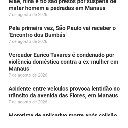
Mãe, filha e tio são presos por suspeita de
matar homem a pedradas em Manaus
7 de agosto de 2026
Pela primeira vez, São Paulo vai receber o
‘Encontro dos Bumbás’
7 de agosto de 2026
Vereador Eurico Tavares é condenado por
violência doméstica contra a ex-mulher em
Manaus
7 de agosto de 2026
Acidente entre veículos provoca lentidão no
trânsito da avenida das Flores, em Manaus
7 de agosto de 2026
Motorista de aplicativo morre após colisão
entre carro e van, em Manaus