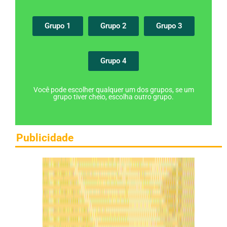
Grupo 1
Grupo 2
Grupo 3
Grupo 4
Você pode escolher qualquer um dos grupos, se um
grupo tiver cheio, escolha outro grupo.
Publicidade