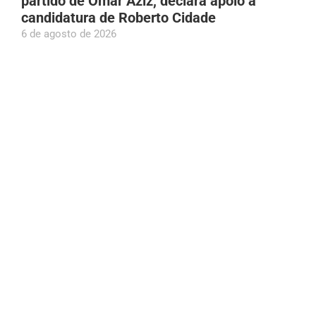
partido de Omar Aziz, declara apoio à
candidatura de Roberto Cidade
6 de agosto de 2026
Incêndio de grandes proporções destrói loja
inaugurada há 74 dias em Manaus
6 de agosto de 2026