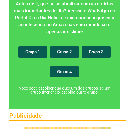
Antes de ir, que tal se atualizar com as notícias
mais importantes do dia? Acesse o WhatsApp do
Portal Dia a Dia Notícia e acompanhe o que está
acontecendo no Amazonas e no mundo com
apenas um clique
Grupo 1
Grupo 2
Grupo 3
Grupo 4
Você pode escolher qualquer um dos grupos, se um
grupo tiver cheio, escolha outro grupo.
Publicidade