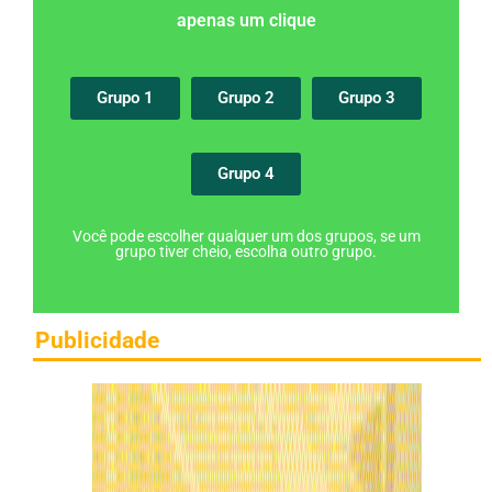
apenas um clique
Grupo 1
Grupo 2
Grupo 3
Grupo 4
Você pode escolher qualquer um dos grupos, se um
grupo tiver cheio, escolha outro grupo.
Publicidade