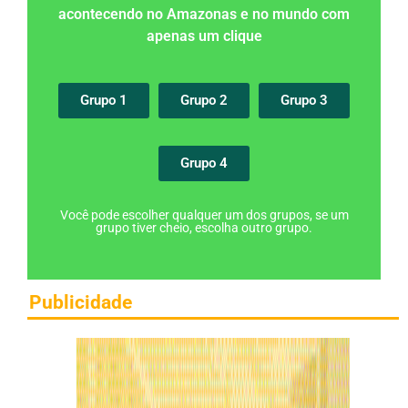
acontecendo no Amazonas e no mundo com
apenas um clique
Grupo 1
Grupo 2
Grupo 3
Grupo 4
Você pode escolher qualquer um dos grupos, se um
grupo tiver cheio, escolha outro grupo.
Publicidade