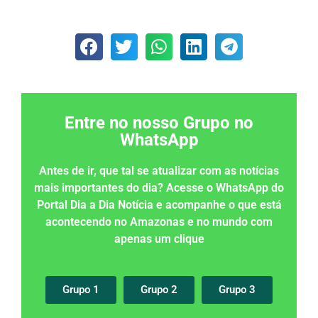
Entre no nosso Grupo no
WhatsApp
Antes de ir, que tal se atualizar com as notícias
mais importantes do dia? Acesse o WhatsApp do
Portal Dia a Dia Notícia e acompanhe o que está
acontecendo no Amazonas e no mundo com
apenas um clique
Grupo 1
Grupo 2
Grupo 3