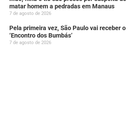
matar homem a pedradas em Manaus
7 de agosto de 2026
Pela primeira vez, São Paulo vai receber o
‘Encontro dos Bumbás’
7 de agosto de 2026
Vereador Eurico Tavares é condenado por
violência doméstica contra a ex-mulher em
Manaus
7 de agosto de 2026