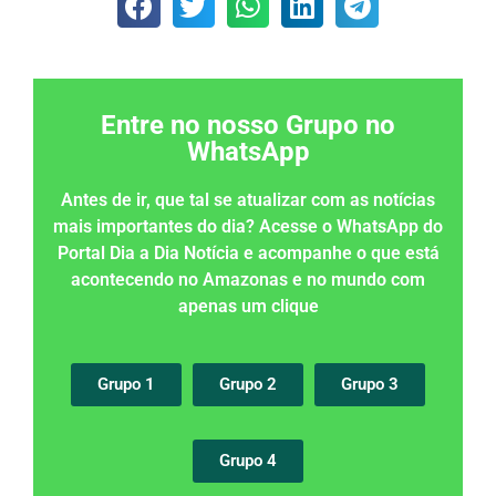
Entre no nosso Grupo no
WhatsApp
Antes de ir, que tal se atualizar com as notícias
mais importantes do dia? Acesse o WhatsApp do
Portal Dia a Dia Notícia e acompanhe o que está
acontecendo no Amazonas e no mundo com
apenas um clique
Grupo 1
Grupo 2
Grupo 3
Grupo 4