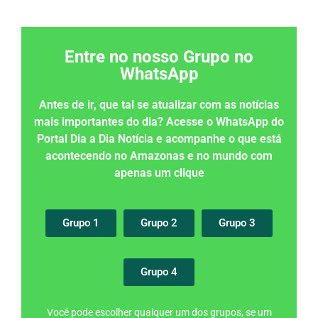
Entre no nosso Grupo no
WhatsApp
Antes de ir, que tal se atualizar com as notícias
mais importantes do dia? Acesse o WhatsApp do
Portal Dia a Dia Notícia e acompanhe o que está
acontecendo no Amazonas e no mundo com
apenas um clique
Grupo 1
Grupo 2
Grupo 3
Grupo 4
Você pode escolher qualquer um dos grupos, se um