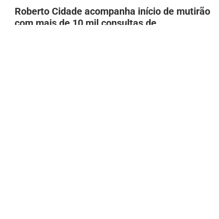
Roberto Cidade acompanha início de mutirão
com mais de 10 mil consultas de
neuropediatria no AM
8 de agosto de 2026
Patixa Teló recebe diagnóstico de gastrite e
‘desmaia’ em Manaus
8 de agosto de 2026
Aos 97 anos, idosa bate recorde mundial em
acrobacia aérea
8 de agosto de 2026