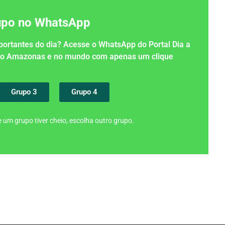
rupo no WhatsApp
importantes do dia? Acesse o WhatsApp do Portal Dia a
 no Amazonas e no mundo com apenas um clique
Grupo 3
Grupo 4
 um grupo tiver cheio, escolha outro grupo.