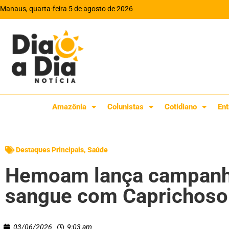
Manaus, quarta-feira 5 de agosto de 2026
Amazônia
Colunistas
Cotidiano
Ent
Destaques Principais
,
Saúde
Hemoam lança campanh
sangue com Caprichoso 
03/06/2026
9:03 am