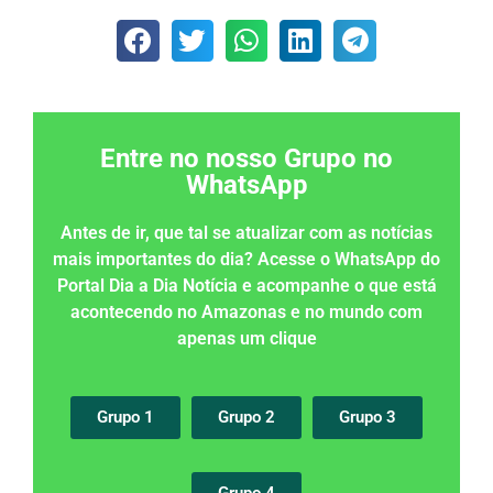
Entre no nosso Grupo no
WhatsApp
Antes de ir, que tal se atualizar com as notícias
mais importantes do dia? Acesse o WhatsApp do
Portal Dia a Dia Notícia e acompanhe o que está
acontecendo no Amazonas e no mundo com
apenas um clique
Grupo 1
Grupo 2
Grupo 3
Grupo 4