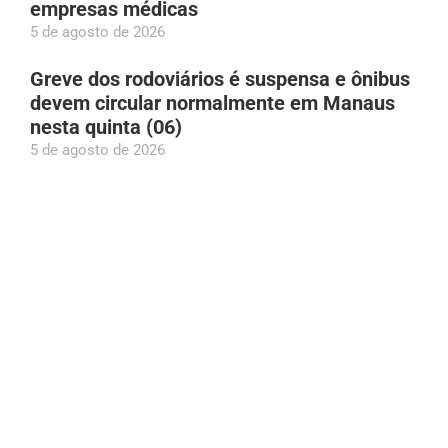
empresas médicas
5 de agosto de 2026
Greve dos rodoviários é suspensa e ônibus
devem circular normalmente em Manaus
nesta quinta (06)
5 de agosto de 2026
Plínio Valério declara patrimônio de R$ 3,5
milhões ao TSE; valor cresceu 140% desde
2018
5 de agosto de 2026
Com show gratuito do Falamansa, Festival
Folclórico do Sesc acontece de 26 a 29 de
agosto em Manaus
5 de agosto de 2026
União Brasil define Luís Mário Bonates e