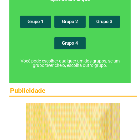
Grupo 1
Grupo 2
Grupo 3
Grupo 4
Você pode escolher qualquer um dos grupos, se um
grupo tiver cheio, escolha outro grupo.
Publicidade