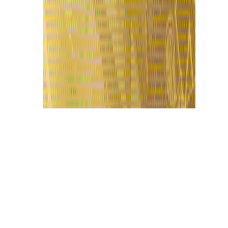
Últimas Notícias
Campeonato de “Farmar Aura” reúne
participantes em disputa inusitada em
Manaus
10 de agosto de 2026
João Gomes surpreende IShowSpeed ao