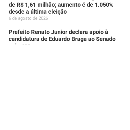
de R$ 1,61 milhão; aumento é de 1.050%
desde a última eleição
6 de agosto de 2026
Prefeito Renato Junior declara apoio à
candidatura de Eduardo Braga ao Senado
pelo AM
6 de agosto de 2026
Bruno Gagliasso gera repercussão na web
após reclamação sobre Mc Donald’s fechar
10 minutos antes
6 de agosto de 2026
Adolescente atropelada em Manacapuru
(AM) é socorrida por populares; família é
localizada por meio das redes
6 de agosto de 2026