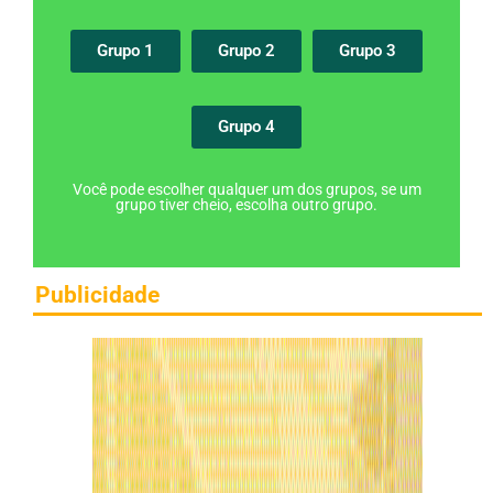
Grupo 1
Grupo 2
Grupo 3
Grupo 4
Você pode escolher qualquer um dos grupos, se um
grupo tiver cheio, escolha outro grupo.
Publicidade