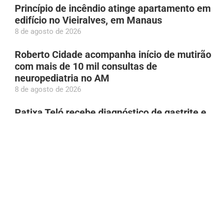
Princípio de incêndio atinge apartamento em
edifício no Vieiralves, em Manaus
8 de agosto de 2026
Roberto Cidade acompanha início de mutirão
com mais de 10 mil consultas de
neuropediatria no AM
8 de agosto de 2026
Patixa Teló recebe diagnóstico de gastrite e
‘desmaia’ em Manaus
8 de agosto de 2026
Aos 97 anos, idosa bate recorde mundial em
acrobacia aérea
8 de agosto de 2026