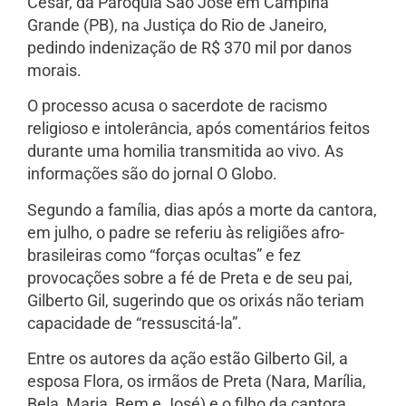
César, da Paróquia São José em Campina
Grande (PB), na Justiça do Rio de Janeiro,
pedindo indenização de R$ 370 mil por danos
morais.
O processo acusa o sacerdote de racismo
religioso e intolerância, após comentários feitos
durante uma homilia transmitida ao vivo. As
informações são do jornal O Globo.
Segundo a família, dias após a morte da cantora,
em julho, o padre se referiu às religiões afro-
brasileiras como “forças ocultas” e fez
provocações sobre a fé de Preta e de seu pai,
Gilberto Gil, sugerindo que os orixás não teriam
capacidade de “ressuscitá-la”.
Entre os autores da ação estão Gilberto Gil, a
esposa Flora, os irmãos de Preta (Nara, Marília,
Bela, Maria, Bem e José) e o filho da cantora,