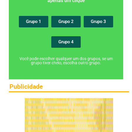
apenas um clique
Grupo 1
Grupo 2
Grupo 3
Grupo 4
Você pode escolher qualquer um dos grupos, se um
grupo tiver cheio, escolha outro grupo.
Publicidade