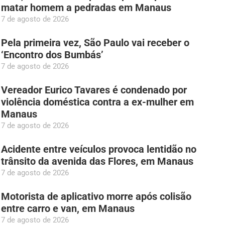
matar homem a pedradas em Manaus
7 de agosto de 2026
Pela primeira vez, São Paulo vai receber o
‘Encontro dos Bumbás’
7 de agosto de 2026
Vereador Eurico Tavares é condenado por
violência doméstica contra a ex-mulher em
Manaus
7 de agosto de 2026
Acidente entre veículos provoca lentidão no
trânsito da avenida das Flores, em Manaus
7 de agosto de 2026
Motorista de aplicativo morre após colisão
entre carro e van, em Manaus
7 de agosto de 2026