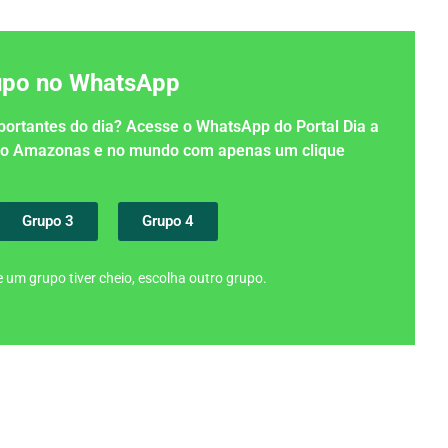
rupo no WhatsApp
importantes do dia? Acesse o WhatsApp do Portal Dia a
 no Amazonas e no mundo com apenas um clique
Grupo 3
Grupo 4
 um grupo tiver cheio, escolha outro grupo.