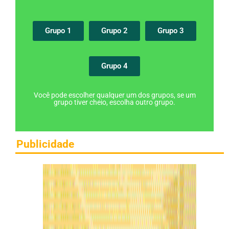
Grupo 1
Grupo 2
Grupo 3
Grupo 4
Você pode escolher qualquer um dos grupos, se um
grupo tiver cheio, escolha outro grupo.
Publicidade