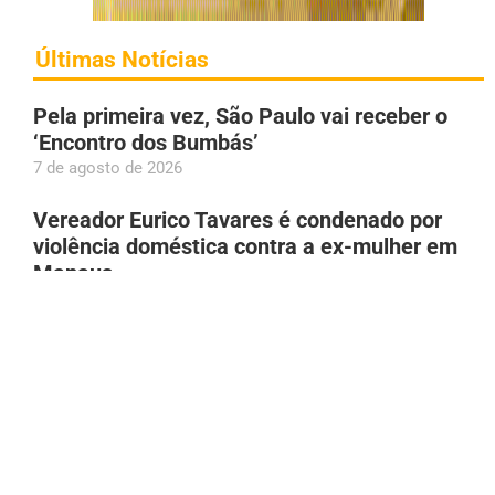
Últimas Notícias
Pela primeira vez, São Paulo vai receber o
‘Encontro dos Bumbás’
7 de agosto de 2026
Vereador Eurico Tavares é condenado por
violência doméstica contra a ex-mulher em
Manaus
7 de agosto de 2026
Acidente entre veículos provoca lentidão no
trânsito da avenida das Flores, em Manaus
7 de agosto de 2026
Motorista de aplicativo morre após colisão
entre carro e van, em Manaus