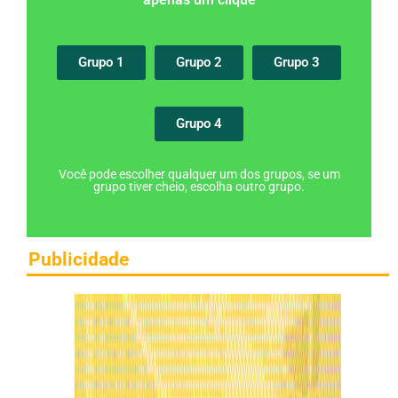
Grupo 1
Grupo 2
Grupo 3
Grupo 4
Você pode escolher qualquer um dos grupos, se um
grupo tiver cheio, escolha outro grupo.
Publicidade