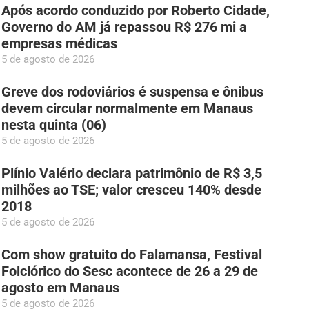
Após acordo conduzido por Roberto Cidade,
Governo do AM já repassou R$ 276 mi a
empresas médicas
5 de agosto de 2026
Greve dos rodoviários é suspensa e ônibus
devem circular normalmente em Manaus
nesta quinta (06)
5 de agosto de 2026
Plínio Valério declara patrimônio de R$ 3,5
milhões ao TSE; valor cresceu 140% desde
2018
5 de agosto de 2026
Com show gratuito do Falamansa, Festival
Folclórico do Sesc acontece de 26 a 29 de
agosto em Manaus
5 de agosto de 2026