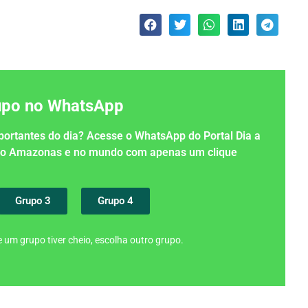
rupo no WhatsApp
importantes do dia? Acesse o WhatsApp do Portal Dia a
 no Amazonas e no mundo com apenas um clique
Grupo 3
Grupo 4
 um grupo tiver cheio, escolha outro grupo.