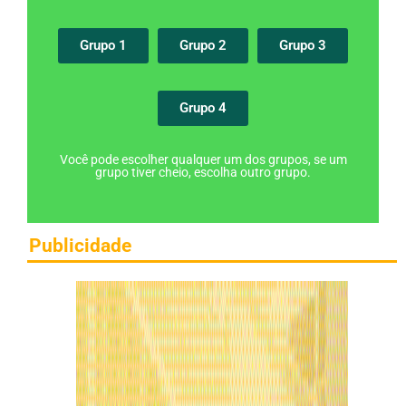
Grupo 1
Grupo 2
Grupo 3
Grupo 4
Você pode escolher qualquer um dos grupos, se um
grupo tiver cheio, escolha outro grupo.
Publicidade