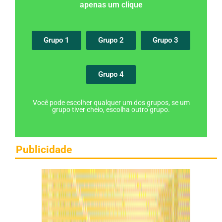
apenas um clique
Grupo 1
Grupo 2
Grupo 3
Grupo 4
Você pode escolher qualquer um dos grupos, se um
grupo tiver cheio, escolha outro grupo.
Publicidade