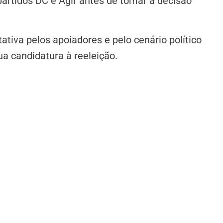
 partidos DC e Agir antes de tomar a decisão
iva pelos apoiadores e pelo cenário político
ua candidatura à reeleição.