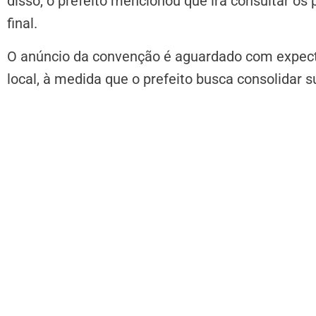
disso, o prefeito mencionou que irá consultar os
final.
O anúncio da convenção é aguardado com expectat
local, à medida que o prefeito busca consolidar s