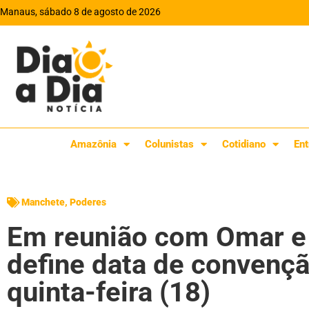
Manaus, sábado 8 de agosto de 2026
Amazônia
Colunistas
Cotidiano
Ent
Manchete
,
Poderes
Em reunião com Omar e 
define data de convenç
quinta-feira (18)