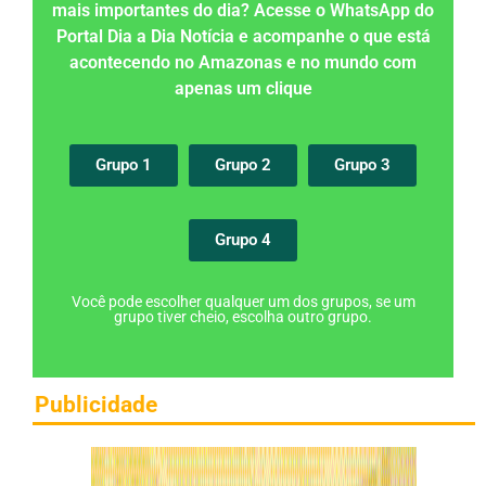
mais importantes do dia? Acesse o WhatsApp do
Portal Dia a Dia Notícia e acompanhe o que está
acontecendo no Amazonas e no mundo com
apenas um clique
Grupo 1
Grupo 2
Grupo 3
Grupo 4
Você pode escolher qualquer um dos grupos, se um
grupo tiver cheio, escolha outro grupo.
Publicidade