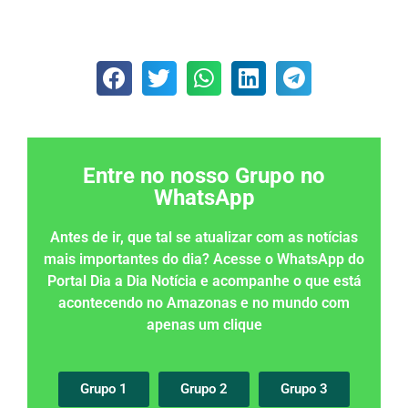
Entre no nosso Grupo no
WhatsApp
Antes de ir, que tal se atualizar com as notícias
mais importantes do dia? Acesse o WhatsApp do
Portal Dia a Dia Notícia e acompanhe o que está
acontecendo no Amazonas e no mundo com
apenas um clique
Grupo 1
Grupo 2
Grupo 3