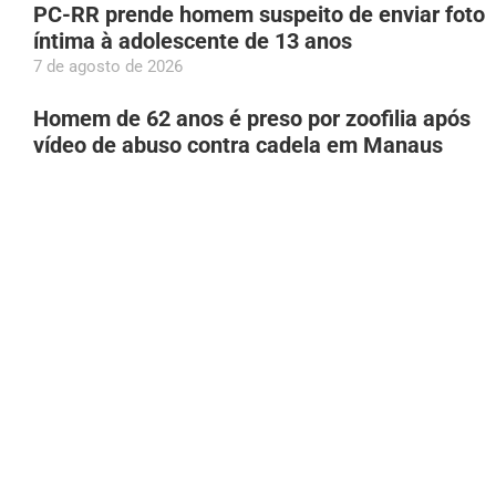
PC-RR prende homem suspeito de enviar foto
íntima à adolescente de 13 anos
7 de agosto de 2026
Homem de 62 anos é preso por zoofilia após
vídeo de abuso contra cadela em Manaus
7 de agosto de 2026
Bruna Biancardi se disfarça para fazer
compras na rua 25 de Março, em São Paulo
7 de agosto de 2026