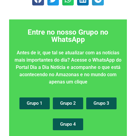
Entre no nosso Grupo no
WhatsApp
Antes de ir, que tal se atualizar com as notícias
mais importantes do dia? Acesse o WhatsApp do
Portal Dia a Dia Notícia e acompanhe o que está
acontecendo no Amazonas e no mundo com
apenas um clique
Grupo 1
Grupo 2
Grupo 3
Grupo 4