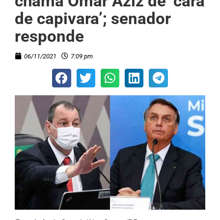
chama Omar Aziz de ‘cara
de capivara’; senador
responde
06/11/2021
7:09 pm