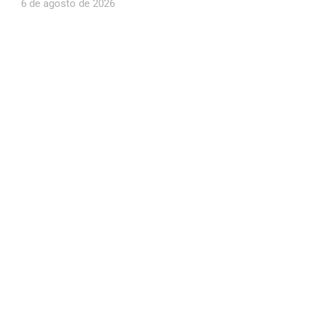
6 de agosto de 2026
Mobiliza define Cabo Daciolo como candidato
ao governo do Amazonas
6 de agosto de 2026