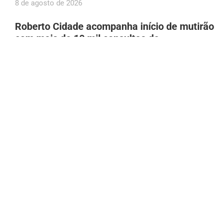
8 de agosto de 2026
Roberto Cidade acompanha início de mutirão
com mais de 10 mil consultas de
neuropediatria no AM
8 de agosto de 2026
Patixa Teló recebe diagnóstico de gastrite e
‘desmaia’ em Manaus
8 de agosto de 2026
Aos 97 anos, idosa bate recorde mundial em
acrobacia aérea
8 de agosto de 2026