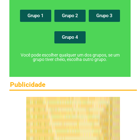
Grupo 1
Grupo 2
Grupo 3
Grupo 4
Você pode escolher qualquer um dos grupos, se um
grupo tiver cheio, escolha outro grupo.
Publicidade