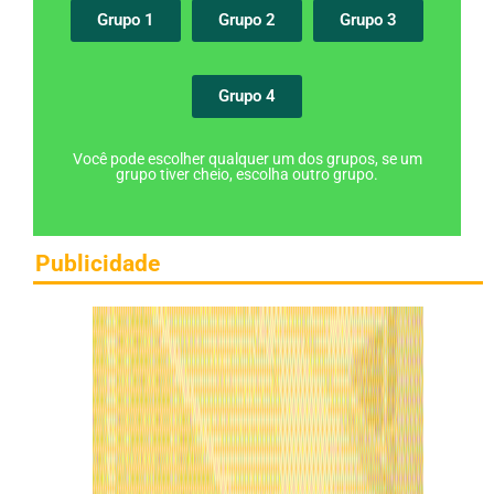
Grupo 1
Grupo 2
Grupo 3
Grupo 4
Você pode escolher qualquer um dos grupos, se um
grupo tiver cheio, escolha outro grupo.
Publicidade