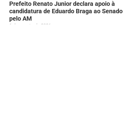
Prefeito Renato Junior declara apoio à
candidatura de Eduardo Braga ao Senado
pelo AM
6 de agosto de 2026
Bruno Gagliasso gera repercussão na web
após reclamação sobre Mc Donald’s fechar
10 minutos antes
6 de agosto de 2026
Adolescente atropelada em Manacapuru
(AM) é socorrida por populares; família é
localizada por meio das redes
6 de agosto de 2026