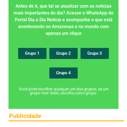
Antes de ir, que tal se atualizar com as notícias
mais importantes do dia? Acesse o WhatsApp do
Portal Dia a Dia Notícia e acompanhe o que está
acontecendo no Amazonas e no mundo com
apenas um clique
Grupo 1
Grupo 2
Grupo 3
Grupo 4
Você pode escolher qualquer um dos grupos, se um
grupo tiver cheio, escolha outro grupo.
Publicidade