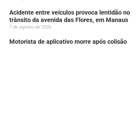
Acidente entre veículos provoca lentidão no
trânsito da avenida das Flores, em Manaus
7 de agosto de 2026
Motorista de aplicativo morre após colisão
entre carro e van, em Manaus
7 de agosto de 2026
Roberto Cidade visita Hospital Francisca
Mendes e destaca tecnologia em cirurgias
cardíacas pediátricas
6 de agosto de 2026
Tambaqui entra na lista de espécies
ameaçadas e pesca pode ser proibida;
entenda
6 de agosto de 2026