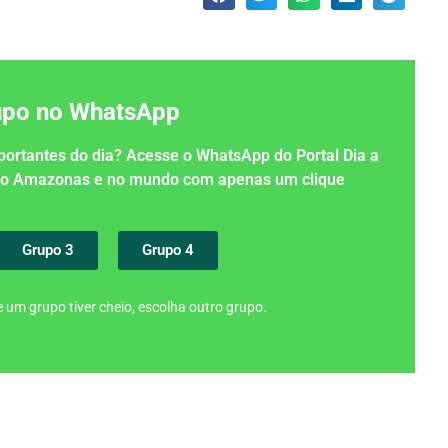
rupo no WhatsApp
importantes do dia? Acesse o WhatsApp do Portal Dia a
 no Amazonas e no mundo com apenas um clique
Grupo 3
Grupo 4
 um grupo tiver cheio, escolha outro grupo.