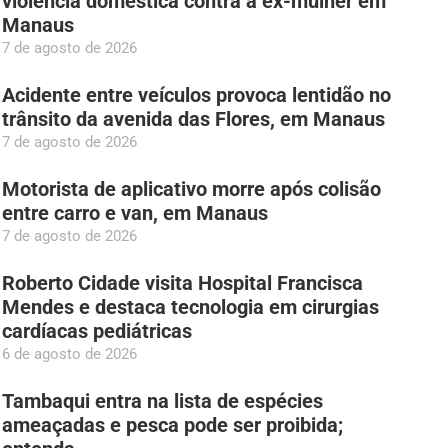
violência doméstica contra a ex-mulher em
Manaus
7 de agosto de 2026
Acidente entre veículos provoca lentidão no
trânsito da avenida das Flores, em Manaus
7 de agosto de 2026
Motorista de aplicativo morre após colisão
entre carro e van, em Manaus
7 de agosto de 2026
Roberto Cidade visita Hospital Francisca
Mendes e destaca tecnologia em cirurgias
cardíacas pediátricas
6 de agosto de 2026
Tambaqui entra na lista de espécies
ameaçadas e pesca pode ser proibida;