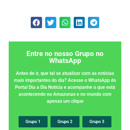
Entre no nosso Grupo no
WhatsApp
Antes de ir, que tal se atualizar com as notícias
mais importantes do dia? Acesse o WhatsApp do
Portal Dia a Dia Notícia e acompanhe o que está
acontecendo no Amazonas e no mundo com
apenas um clique
Grupo 1
Grupo 2
Grupo 3