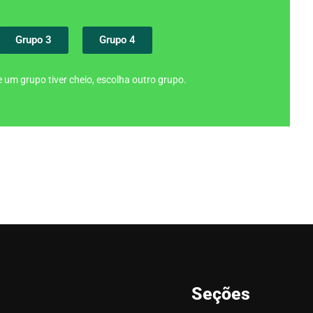
Grupo 3
Grupo 4
 um grupo tiver cheio, escolha outro grupo.
Seções