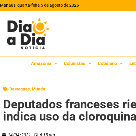
Manaus, quarta-feira 5 de agosto de 2026
Amazônia
Colunistas
Cotidiano
Ent
Destaques
,
Mundo
Deputados franceses rie
indica uso da cloroquin
14/04/2021
6:15 pm