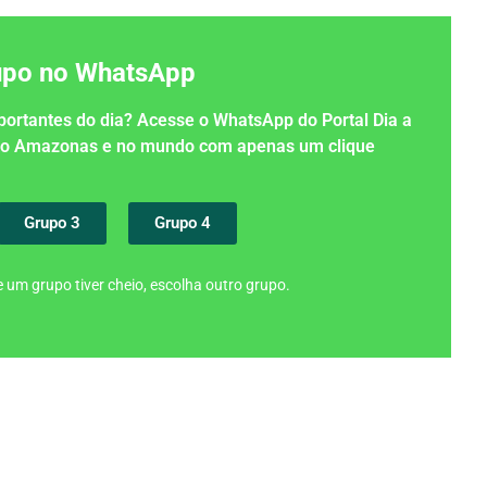
rupo no WhatsApp
importantes do dia? Acesse o WhatsApp do Portal Dia a
 no Amazonas e no mundo com apenas um clique
Grupo 3
Grupo 4
 um grupo tiver cheio, escolha outro grupo.