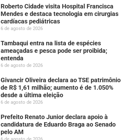
Roberto Cidade visita Hospital Francisca
Mendes e destaca tecnologia em cirurgias
cardíacas pediátricas
6 de agosto de 2026
Tambaqui entra na lista de espécies
ameaçadas e pesca pode ser proibida;
entenda
6 de agosto de 2026
Givancir Oliveira declara ao TSE patrimônio
de R$ 1,61 milhão; aumento é de 1.050%
desde a última eleição
6 de agosto de 2026
Prefeito Renato Junior declara apoio à
candidatura de Eduardo Braga ao Senado
pelo AM
6 de agosto de 2026