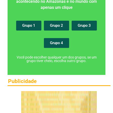
acontecendo no Amazonas e no mundo com
apenas um clique
Grupo 1
Grupo 2
Grupo 3
Grupo 4
Você pode escolher qualquer um dos grupos, se um
grupo tiver cheio, escolha outro grupo.
Publicidade