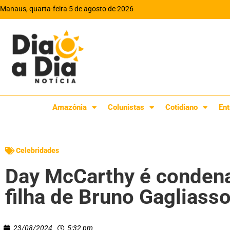
Manaus, quarta-feira 5 de agosto de 2026
Amazônia
Colunistas
Cotidiano
Ent
Celebridades
Day McCarthy é condena
filha de Bruno Gagliass
23/08/2024
5:32 pm