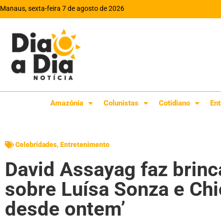
Manaus, sexta-feira 7 de agosto de 2026
Amazônia
Colunistas
Cotidiano
Ent
Celebridades
,
Entretenimento
David Assayag faz brinc
sobre Luísa Sonza e Chi
desde ontem’