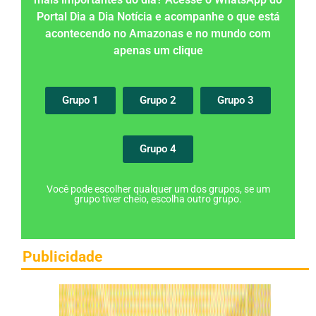
Portal Dia a Dia Notícia e acompanhe o que está
acontecendo no Amazonas e no mundo com
apenas um clique
Grupo 1
Grupo 2
Grupo 3
Grupo 4
Você pode escolher qualquer um dos grupos, se um
grupo tiver cheio, escolha outro grupo.
Publicidade