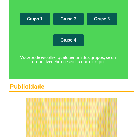
Grupo 1
Grupo 2
Grupo 3
Grupo 4
Você pode escolher qualquer um dos grupos, se um
grupo tiver cheio, escolha outro grupo.
Publicidade