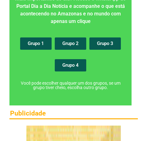
Portal Dia a Dia Notícia e acompanhe o que está
acontecendo no Amazonas e no mundo com
apenas um clique
Grupo 1
Grupo 2
Grupo 3
Grupo 4
Você pode escolher qualquer um dos grupos, se um
grupo tiver cheio, escolha outro grupo.
Publicidade