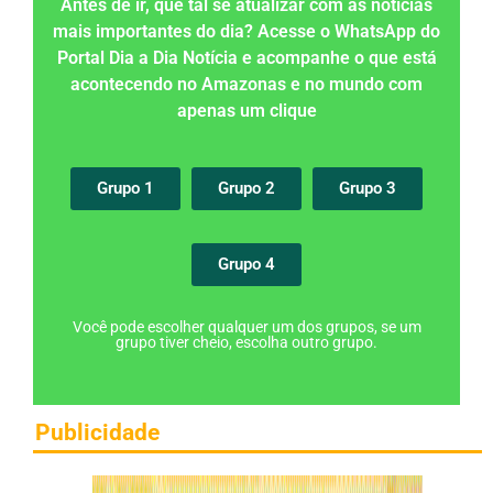
Antes de ir, que tal se atualizar com as notícias
mais importantes do dia? Acesse o WhatsApp do
Portal Dia a Dia Notícia e acompanhe o que está
acontecendo no Amazonas e no mundo com
apenas um clique
Grupo 1
Grupo 2
Grupo 3
Grupo 4
Você pode escolher qualquer um dos grupos, se um
grupo tiver cheio, escolha outro grupo.
Publicidade