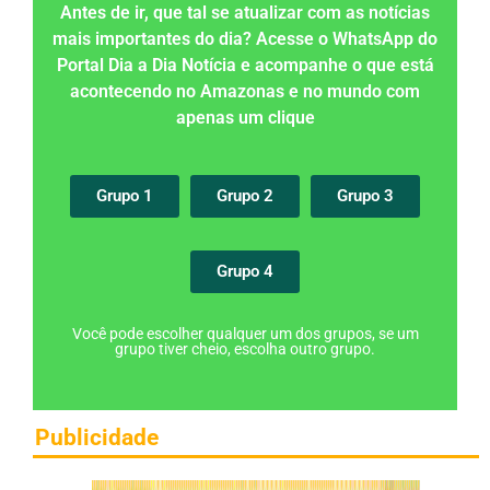
Antes de ir, que tal se atualizar com as notícias
mais importantes do dia? Acesse o WhatsApp do
Portal Dia a Dia Notícia e acompanhe o que está
acontecendo no Amazonas e no mundo com
apenas um clique
Grupo 1
Grupo 2
Grupo 3
Grupo 4
Você pode escolher qualquer um dos grupos, se um
grupo tiver cheio, escolha outro grupo.
Publicidade