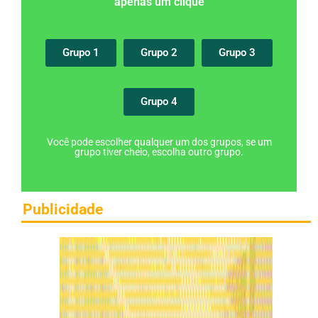
apenas um clique
Grupo 1
Grupo 2
Grupo 3
Grupo 4
Você pode escolher qualquer um dos grupos, se um
grupo tiver cheio, escolha outro grupo.
Publicidade