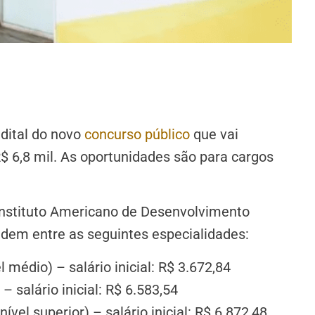
dital do novo
concurso público
que vai
R$ 6,8 mil. As oportunidades são para cargos
 Instituto Americano de Desenvolvimento
videm entre as seguintes especialidades:
l médio) – salário inicial: R$ 3.672,84
– salário inicial: R$ 6.583,54
(nível superior) – salário inicial: R$ 6.872,48