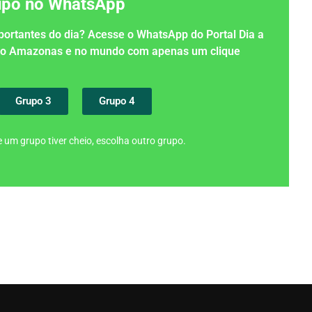
rupo no WhatsApp
importantes do dia? Acesse o WhatsApp do Portal Dia a
 no Amazonas e no mundo com apenas um clique
Grupo 3
Grupo 4
 um grupo tiver cheio, escolha outro grupo.